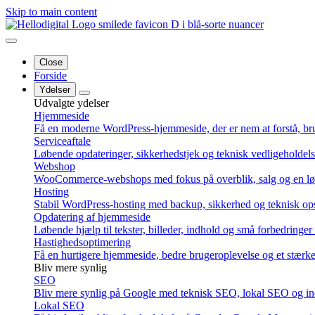
Skip to main content
Close
Forside
Ydelser
Udvalgte ydelser
Hjemmeside
Få en moderne WordPress-hjemmeside, der er nem at forstå, br
Serviceaftale
Løbende opdateringer, sikkerhedstjek og teknisk vedligeholdel
Webshop
WooCommerce-webshops med fokus på overblik, salg og en løs
Hosting
Stabil WordPress-hosting med backup, sikkerhed og teknisk ops
Opdatering af hjemmeside
Løbende hjælp til tekster, billeder, indhold og små forbedringe
Hastighedsoptimering
Få en hurtigere hjemmeside, bedre brugeroplevelse og et stærk
Bliv mere synlig
SEO
Bliv mere synlig på Google med teknisk SEO, lokal SEO og ind
Lokal SEO