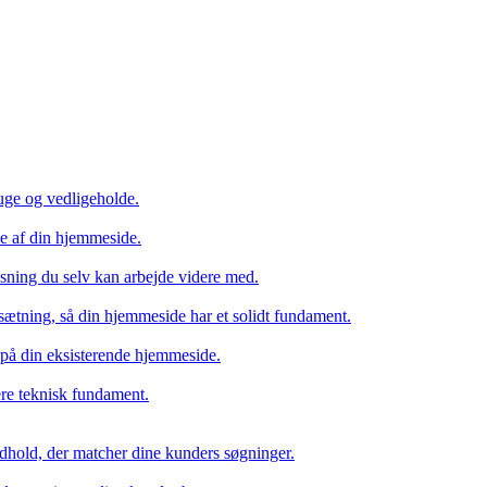
uge og vedligeholde.
se af din hjemmeside.
ning du selv kan arbejde videre med.
ætning, så din hjemmeside har et solidt fundament.
r på din eksisterende hjemmeside.
ere teknisk fundament.
hold, der matcher dine kunders søgninger.