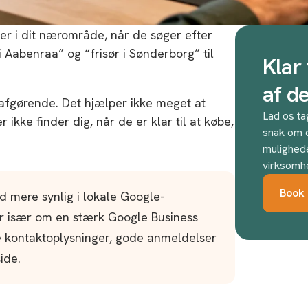
er i dit nærområde, når de søger efter
i Aabenraa” og “frisør i Sønderborg” til
Klar 
af d
afgørende. Det hjælper ikke meget at
Lad os ta
ikke finder dig, når de er klar til at købe,
snak om d
mulighede
virksomh
Book 
 mere synlig i lokale Google-
r især om en stærk Google Business
de kontaktoplysninger, gode anmeldelser
ide.