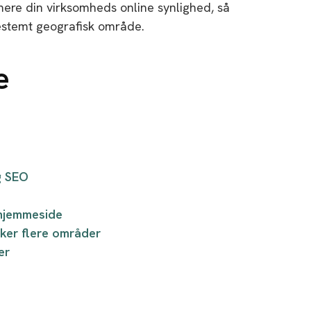
ere din virksomheds online synlighed, så
bestemt geografisk område.
e
g SEO
 hjemmeside
kker flere områder
er