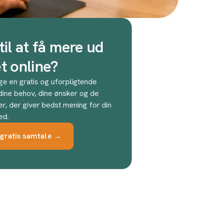
til at få mere ud
et online?
ge en gratis og uforpligtende
ine behov, dine ønsker og de
r, der giver bedst mening for din
ed.
gratis samtale →