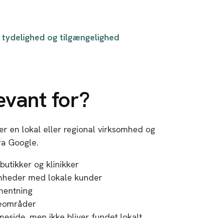
, tydelighed og tilgængelighed
evant for?
er en lokal eller regional virksomhed og
ra Google.
utikker og klinikker
omheder med lokale kunder
fhentning
ceområder
eside, men ikke bliver fundet lokalt